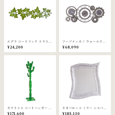
エデラ コートフック トラスパ
フーゾメッカノ ウォールクロ
レントグリーン Arti & Mesti
ック スレート&マッド Arti &
¥24,200
¥68,090
eri社
Mestieri社
カクトゥス コートハンガー オ
ネオバロッコ ミラー シルバー
リーブグリーン Arti & Mesti
リーフ Arti & Mestieri社
¥171,600
¥185,130